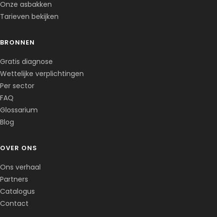
Onze asbakken
Tarieven bekijken
BRONNEN
Corentin · Easy to Change
✕
📅
↺
Gratis diagnose
Clone du co-fondateur · En ligne
Wettelijke verplichtingen
Per sector
FAQ
Glossarium
Blog
OVER ONS
Ons verhaal
Partners
Catalogus
Contact