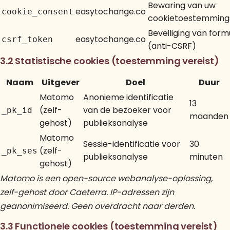
Bewaring van uw
easytochange.co
cookie_consent
cookietoestemming
Beveiliging van form
easytochange.co
csrf_token
(anti-CSRF)
3.2 Statistische cookies (toestemming vereist)
Naam
Uitgever
Doel
Duur
Matomo
Anonieme identificatie
13
(zelf-
van de bezoeker voor
_pk_id
maanden
gehost)
publieksanalyse
Matomo
Sessie-identificatie voor
30
(zelf-
_pk_ses
publieksanalyse
minuten
gehost)
Matomo is een open-source webanalyse-oplossing,
zelf-gehost door Caeterra. IP-adressen zijn
geanonimiseerd. Geen overdracht naar derden.
3.3 Functionele cookies (toestemming vereist)