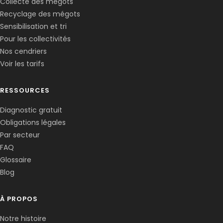
Collecte des mégots
Recyclage des mégots
Sensibilisation et tri
Pour les collectivités
Nos cendriers
Voir les tarifs
RESSOURCES
Diagnostic gratuit
Obligations légales
Corentin · Easy to Change
✕
📅
↺
Par secteur
Clone du co-fondateur · En ligne
FAQ
Glossaire
Blog
À PROPOS
Notre histoire