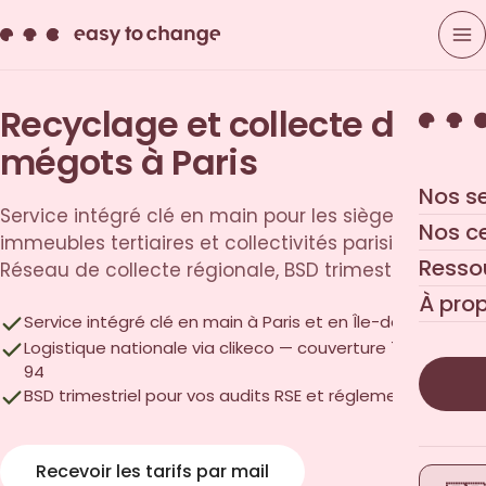
Recyclage et collecte des
mégots à Paris
Nos s
Service intégré clé en main pour les sièges sociaux,
Nos c
immeubles tertiaires et collectivités parisiennes.
Resso
Réseau de collecte régionale, BSD trimestriel inclus.
À pro
Service intégré clé en main à Paris et en Île-de-France
Logistique nationale via clikeco — couverture 75, 92, 93,
94
BSD trimestriel pour vos audits RSE et réglementaires
Recevoir les tarifs par mail