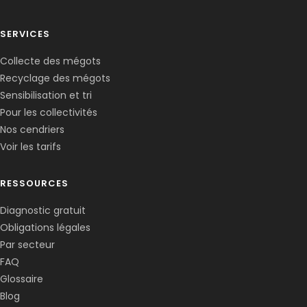
SERVICES
Collecte des mégots
Recyclage des mégots
Sensibilisation et tri
Pour les collectivités
Nos cendriers
Voir les tarifs
RESSOURCES
Diagnostic gratuit
Obligations légales
Corentin · Easy to Change
✕
📅
↺
Par secteur
Clone du co-fondateur · En ligne
FAQ
Glossaire
Blog