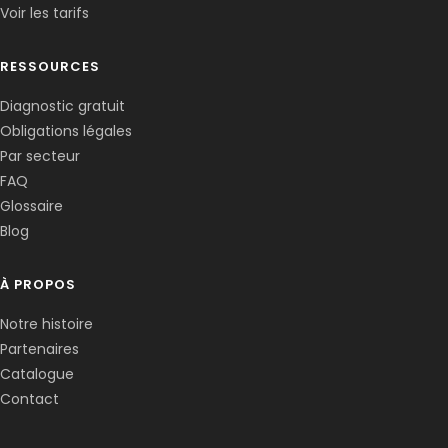
Voir les tarifs
RESSOURCES
Diagnostic gratuit
Obligations légales
Corentin · Easy to Change
✕
📅
↺
Par secteur
Clone du co-fondateur · En ligne
FAQ
Glossaire
Blog
À PROPOS
Notre histoire
Partenaires
Catalogue
Contact