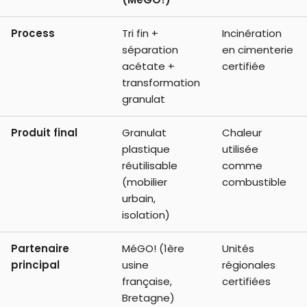
Process
Tri fin +
Incinération
séparation
en cimenterie
acétate +
certifiée
transformation
granulat
Produit final
Granulat
Chaleur
plastique
utilisée
réutilisable
comme
(mobilier
combustible
urbain,
isolation)
Partenaire
MéGO! (1ère
Unités
principal
usine
régionales
française,
certifiées
Bretagne)