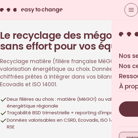
Le recyclage des mégots,
sans effort pour vos équipes
Nos s
Recyclage matière (filière française MéGO!) ou
Nos c
valorisation énergétique au choix. Données
Resso
chiffrées prêtes à intégrer dans vos bilans CSRD,
Ecovadis et ISO 14001.
À pro
Deux filières au choix : matière (MéGO!) ou valorisation
énergétique régionale
Traçabilité BSD trimestrielle + reporting d'impact CO₂
Données valorisables en CSRD, Ecovadis, ISO 14001, bilan
RSE