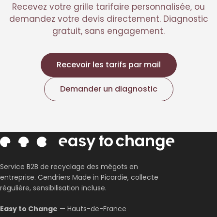
Recevez votre grille tarifaire personnalisée, ou
demandez votre devis directement. Diagnostic
gratuit, sans engagement.
Recevoir les tarifs par mail
Demander un diagnostic
Corentin · Easy to Change
✕
📅
↺
Clone du co-fondateur · En ligne
Service B2B de recyclage des mégots en
entreprise. Cendriers Made in Picardie, collecte
régulière, sensibilisation incluse.
Easy to Change
— Hauts-de-France