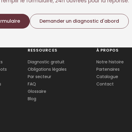
remplir le formulaire, 24h ouvrées pour la réponse.
ormulaire
Demander un diagnostic d'abord
RESSOURCES
À PROPOS
ts
Diagnostic gratuit
Notre histoire
ots
Obligations légales
Partenaires
Par secteur
Catalogue
s
FAQ
Contact
Glossaire
Blog