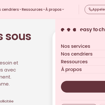
 cendriers
Ressources
À propos
Appele
s sous
Votre devis personna
Nos services
Réponse sous 24h ouvrées
Nos cendriers
Ressources
esoin et
À propos
us avec
ment.
thme.
llicitée