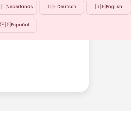
🇱
🇩🇪
🇬🇧
Nederlands
Deutsch
English
🇪🇸
Español