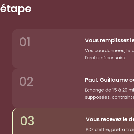
étape
01
Vous remplissez l
Vos coordonnées, le c
l'oral si nécessaire.
02
Paul, Guillaume o
Échange de 15 à 20 m
supposées, contraintes
03
Vous recevez le d
PDF chiffré, prêt à t