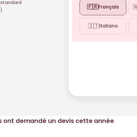
n standard
🇫🇷

Français
s)
🇮🇹
Italiano
us ont demandé un devis cette année