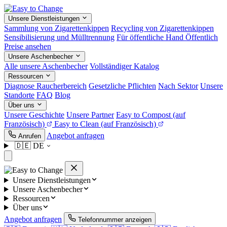
Unsere Dienstleistungen
Sammlung von Zigarettenkippen
Recycling von Zigarettenkippen
Sensibilisierung und Mülltrennung
Für öffentliche Hand
Öffentlich
Preise ansehen
Unsere Aschenbecher
Alle unsere Aschenbecher
Vollständiger Katalog
Ressourcen
Diagnose Raucherbereich
Gesetzliche Pflichten
Nach Sektor
Unsere
Standorte
FAQ
Blog
Über uns
Unsere Geschichte
Unsere Partner
Easy to Compost
(auf
Französisch)
Easy to Clean
(auf Französisch)
Angebot anfragen
Anrufen
🇩🇪
DE
Unsere Dienstleistungen
Unsere Aschenbecher
Ressourcen
Über uns
Angebot anfragen
Telefonnummer anzeigen