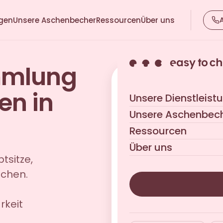
ngen
Unsere Aschenbecher
Ressourcen
Über uns
mmlung
Erhalten Sie Ihr indi
en in
Unsere Dienstleist
Unverbindlich · Antwort in
Unsere Aschenbec
Ressourcen
Über uns
tsitze,
nchen.
rkeit