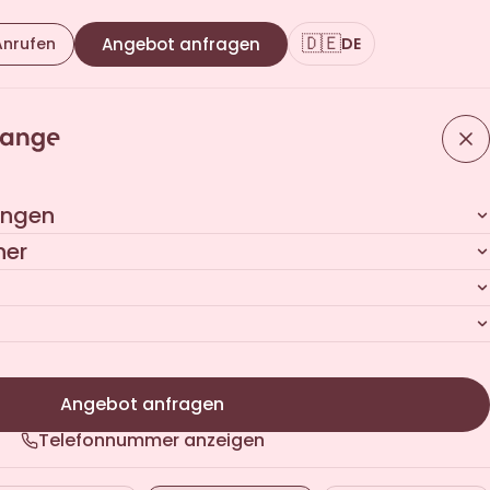
🇩🇪
Anrufen
Angebot anfragen
DE
viduelles Angebot
ungen
nerhalb von 24 Werkstunden
her
Angebot anfragen
Telefonnummer anzeigen