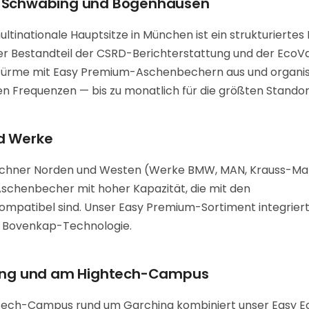
n Schwabing und Bogenhausen
inationale Hauptsitze in München ist ein strukturiertes
r Bestandteil der CSRD-Berichterstattung und der EcoV
otürme mit Easy Premium-Aschenbechern aus und organis
Frequenzen — bis zu monatlich für die größten Standor
nd Werke
ünchner Norden und Westen (Werke BMW, MAN, Krauss-Maf
chenbecher mit hoher Kapazität, die mit den
mpatibel sind. Unser Easy Premium-Sortiment integriert
e Bovenkap-Technologie.
ching und am Hightech-Campus
Tech-Campus rund um Garching kombiniert unser Easy E