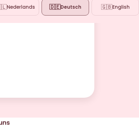
🇱
🇩🇪
🇬🇧
Nederlands
Deutsch
English
 uns