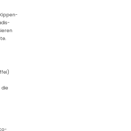
 Kippen-
adis-
ieren
te.
fei)
 die
co-