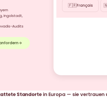
🇫🇷

Français
ayern
, Ingolstadt,
covadis-Audits
anfordern
→
attete Standorte
in Europa — sie vertrauen