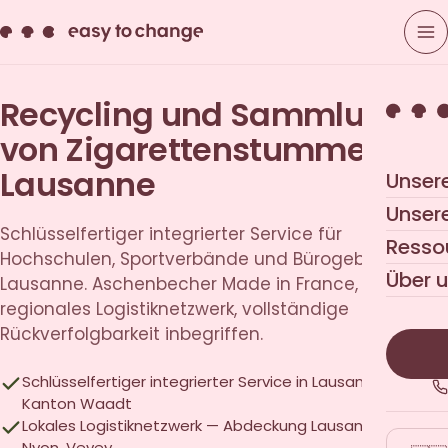
Recycling und Sammlung
von Zigarettenstummeln in
Lausanne
Unser
Unser
Schlüsselfertiger integrierter Service für
Resso
Hochschulen, Sportverbände und Bürogebäude in
Über 
Lausanne. Aschenbecher Made in France,
regionales Logistiknetzwerk, vollständige
Rückverfolgbarkeit inbegriffen.
Schlüsselfertiger integrierter Service in Lausanne und in
Kanton Waadt
Lokales Logistiknetzwerk — Abdeckung Lausanne, Renens,
Nyon, Vevey