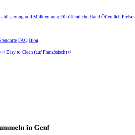
sibilisierung und Mülltrennung
Für öffentliche Hand
Öffentlich
Preise
Standorte
FAQ
Blog
)
Easy to Clean
(auf Französisch)
tummeln in Genf