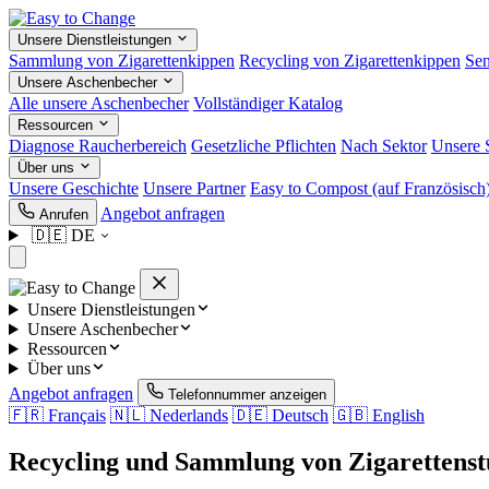
Unsere Dienstleistungen
Sammlung von Zigarettenkippen
Recycling von Zigarettenkippen
Sen
Unsere Aschenbecher
Alle unsere Aschenbecher
Vollständiger Katalog
Ressourcen
Diagnose Raucherbereich
Gesetzliche Pflichten
Nach Sektor
Unsere 
Über uns
Unsere Geschichte
Unsere Partner
Easy to Compost
(auf Französisch
Angebot anfragen
Anrufen
🇩🇪
DE
Unsere Dienstleistungen
Unsere Aschenbecher
Ressourcen
Über uns
Angebot anfragen
Telefonnummer anzeigen
🇫🇷
Français
🇳🇱
Nederlands
🇩🇪
Deutsch
🇬🇧
English
Recycling und Sammlung von Zigarettens