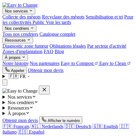
Nos services
Collecte des mégots
Recyclage des mégots
Sensibilisation et tri
Pour
les collectivités
Public
Voir les tarifs
Nos cendriers
Tous nos cendriers
Catalogue complet
Ressources
Diagnostic zone fumeur
Obligations légales
Par secteur d'activité
Zones d'implantation
FAQ
Blog
À propos
Notre histoire
Nos partenaires
Easy to Compost
Easy to Clean
Obtenir mon devis
Appeler
🇫🇷
FR
Nos services
Nos cendriers
Ressources
À propos
Obtenir mon devis
Afficher le numéro
🇫🇷
Français
🇳🇱
Nederlands
🇩🇪
Deutsch
🇬🇧
English
🇮🇹
Italiano
🇪🇸
Español