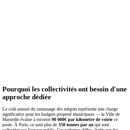
Pourquoi les collectivités ont besoin d'une
approche dédiée
Le coût annuel du ramassage des mégots représente une charge
significative pour les budgets propreté municipaux — la Ville de
Marseille évalue à environ
90 000€ par kilomètre de voirie
ce
poste. À Paris, ce sont plus de
350 tonnes par an
qui sont
collectées sur l'espace public. Ces volumes diffus, étalés sur des