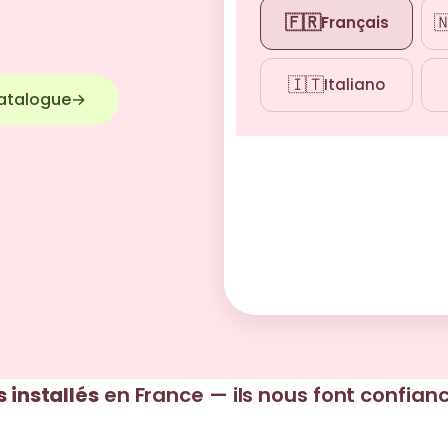
🇫🇷

Français
🇮🇹
Italiano
catalogue
→
s installés
en France — ils nous font confian