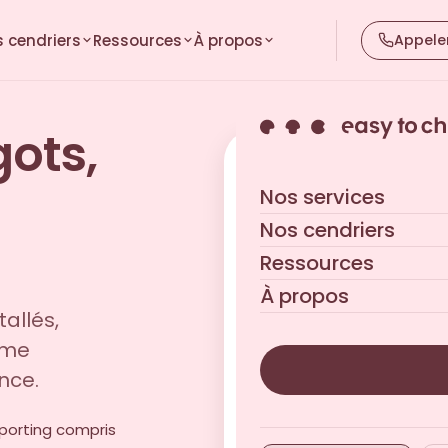
 cendriers
Ressources
À propos
Appele
gots,
Obtenez votre devis 
Nos services
Réponse sous 24h ouvrées
Nos cendriers
Ressources
À propos
tallés,
rme
nce.
reporting compris