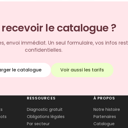
 recevoir le catalogue ?
s, envoi immédiat. Un seul formulaire, vos infos res
confidentielles.
rger le catalogue
Voir aussi les tarifs
RESSOURCES
À PROPOS
ts
Diagnostic gratuit
Notre histoire
ots
Obligations légales
Partenaires
Par secteur
Catalogue