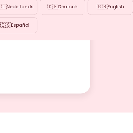
🇱
🇩🇪
🇬🇧
Nederlands
Deutsch
English
🇪🇸
Español