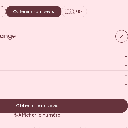
🇫🇷
r
Obtenir mon devis
FR
 par mail
t · 24 pages
Obtenir mon devis
Afficher le numéro