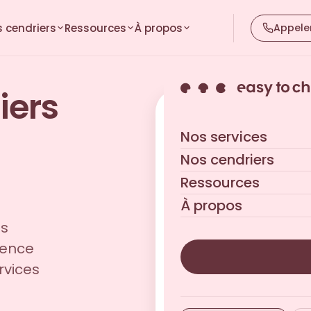
 cendriers
Ressources
À propos
Appele
iers
Recevez le catalogue
Nos services
Format PDF · Envoi immédia
Nos cendriers
Ressources
À propos
es
rence
rvices