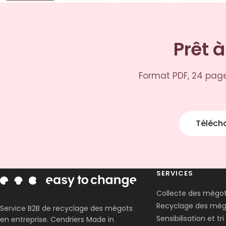
Prêt à
Format PDF, 24 page
Télécha
SERVICES
Collecte des mégo
Recyclage des még
Service B2B de recyclage des mégots
Sensibilisation et tri
en entreprise. Cendriers Made in