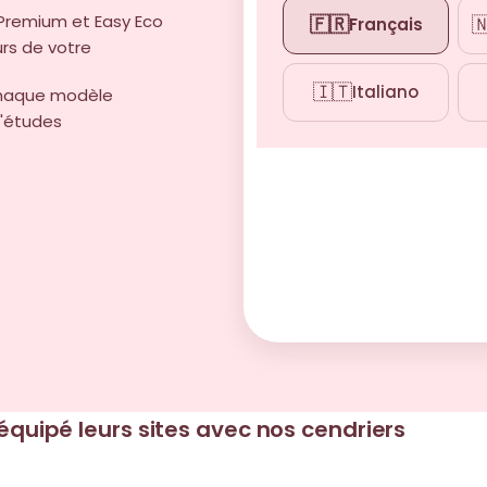
Premium et Easy Eco
🇫🇷

Français
urs de votre
🇮🇹
Italiano
 chaque modèle
d'études
 équipé leurs sites avec nos cendriers