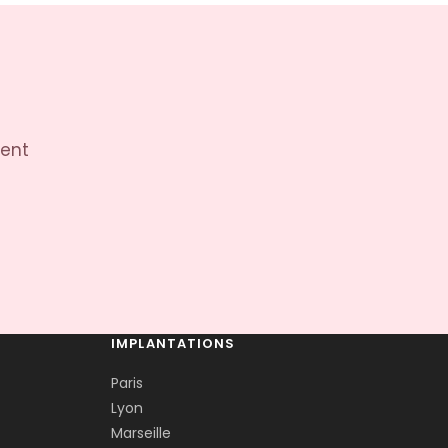
Corentin · Easy to Change
✕
📅
↺
Clone du co-fondateur · En ligne
tent
IMPLANTATIONS
Paris
Lyon
Marseille