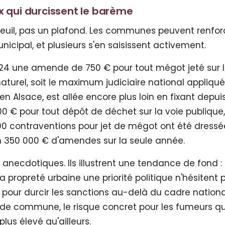
x qui durcissent le barème
 seuil, pas un plafond. Les communes peuvent renfor
nicipal, et plusieurs s'en saisissent activement.
4 une amende de 750 € pour tout mégot jeté sur l
aturel, soit le maximum judiciaire national appliqué
 en Alsace, est allée encore plus loin en fixant depui
00 € pour tout dépôt de déchet sur la voie publiqu
600 contraventions pour jet de mégot ont été dressé
n 350 000 € d'amendes sur la seule année.
necdotiques. Ils illustrent une tendance de fond : 
a propreté urbaine une priorité politique n'hésitent 
al pour durcir les sanctions au-delà du cadre nationa
e de commune, le risque concret pour les fumeurs qu
lus élevé qu'ailleurs.