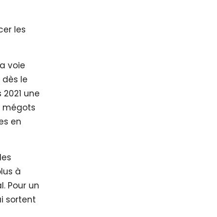
cer les
a voie
 dès le
s 2021 une
e, mégots
es en
les
plus à
l. Pour un
i sortent