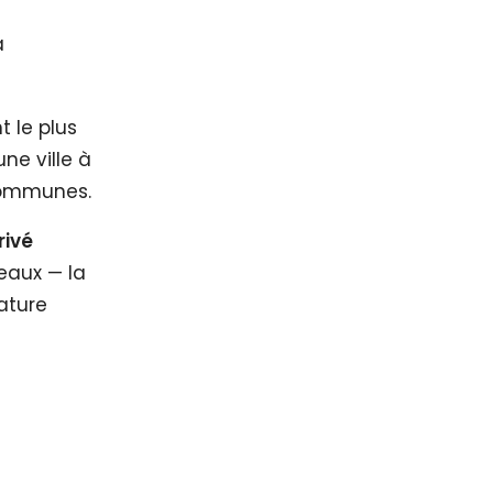
a
t le plus
ne ville à
 communes.
rivé
eaux — la
nature