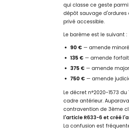
qui classe ce geste parm
dépôt sauvage d'ordures 
privé accessible.
Le barème est le suivant :
90 €
— amende minorée 
135 €
— amende forfait
375 €
— amende majoré
750 €
— amende judicia
Le décret n°2020-1573 du
cadre antérieur. Auparavan
contravention de 3ème cla
l'article R633-6 et créé l'
La confusion est fréquente