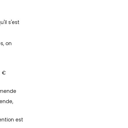
'il s'est
s, on
0 €
'amende
ende,
ention est