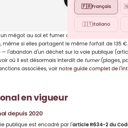
🇫🇷

Français
🇮🇹
Italiano
 un mégot au sol et fumer dans un espace sans ta
s, même si elles partagent le même forfait de 135 €
 — l'abandon d'un déchet sur la voie publique (arti
oir où il est désormais interdit de
fumer
(plages, pa
anctions associées, voir
notre guide complet de l'int
onal en vigueur
nal depuis 2020
ie publique est encadré par l'
article R634-2 du Cod