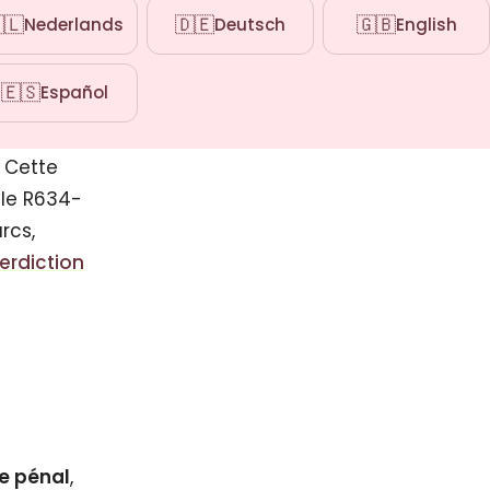
🇱
🇩🇪
🇬🇧
Nederlands
Deutsch
English
🇪🇸
Español
bac sont
. Cette
cle R634-
rcs,
erdiction
e pénal
,