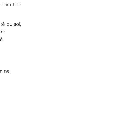
 sanction
té au sol,
ême
té
on ne