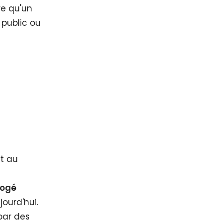
re qu'un
public ou
t au
rogé
jourd'hui.
par des