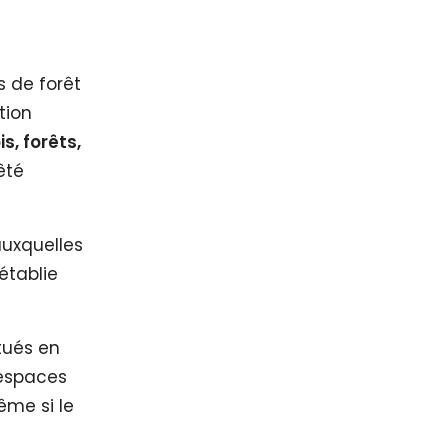
s de forêt
tion
s, forêts,
êté
auxquelles
établie
itués en
 espaces
me si le